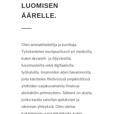
LUOMISEN
ÄÄRELLE.
Olen ammattitaiteilija ja kuvittaja.
Työskentelen monipuolisesti eri medioilla,
kuten akvarelli- ja öljyväreillä,
tussimusteilla sekä digitaalisilla
työkaluilla. Inspiroidun arjen havainnoista,
joita käsittelen fiktiivisissä ympäristöissä
yhdistäen sarjakuvamaista ilmaisua
abstraktiin pehmeyteen. Taiteeni on alusta,
jonka kautta sanoitan ajatuksiani ja
rakennan yhteyksiä. Olen utelias
kokeilemaan uusia tekniikoita, kuten