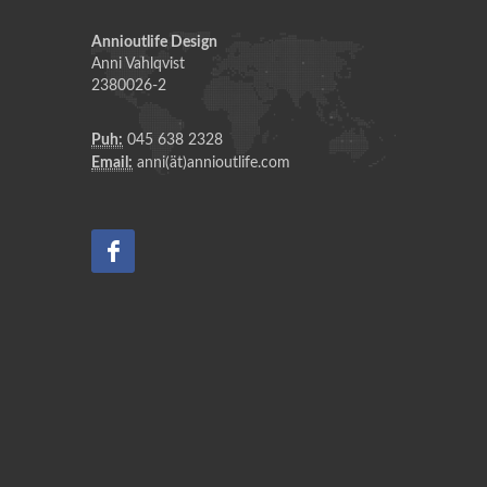
Annioutlife Design
Anni Vahlqvist
2380026-2
Puh:
045 638 2328
Email:
anni(ät)annioutlife.com