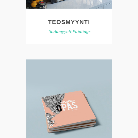
TEOSMYYNTI
Taulumyynti|Paintings