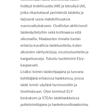
lisättyä todellisuutta (AR) ja tekoälyä (AI),
jotka rikastuttavat perinteistä taidetta ja
tarjoavat uusia mahdollisuuksia
vuorovaikutukseen. Osallistun aktiivisesti
taidenäyttelyihin sekä kotimaassa että
ulkomailla. Maalausten rinnalla tuotan
erilaisia kuvallisia taidetuotteita, kuten
aikuisten värityskirjoja, sisustustuotteita ja
kangaskuoseja. Tutustu tuotteisiini Etsy-
kaupassani.
Lisäksi toimin taideohjaajana ja luovana
kehittäjänä erilaisissa hankkeissa, joissa
taide toimii väylänä hyvinvointiin ja
itseilmaisuun. Olen toiminut ELY-
keskuksen ja STEAn taidehankkeissa
puitetoimittajana ja hankekoordinaattorina,